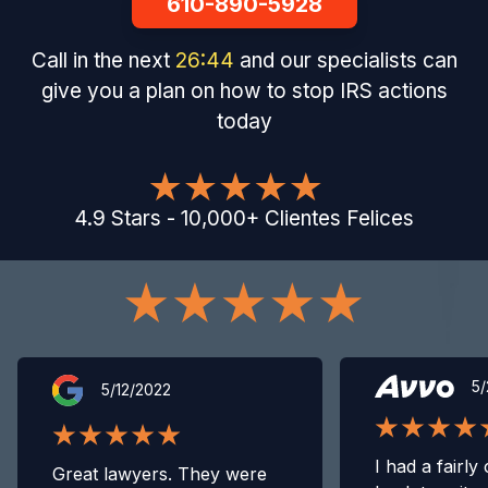
610-890-5928
Call in the next
26
:
43
and our specialists can
give you a plan on how to stop IRS actions
today
4.9
Stars
-
10,000
+
Clientes Felices
5/
5/12/2022
I had a fairly
Great lawyers. They were