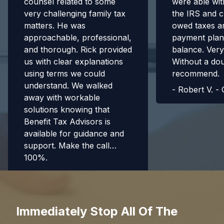
counsel related to some
were able wit
very challenging family tax
the IRS and 
matters. He was
owed taxes a
approachable, professional,
payment plan
and thorough. Rick provided
balance. Very
us with clear explanations
Without a do
using terms we could
recommend.
understand. We walked
-
Robert V. -
away with workable
solutions knowing that
Benefit Tax Advisors is
available for guidance and
support. Make the call…
100%.
-
Cecily L. - Google 5 Stars
Immediately Stop All Of The