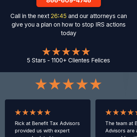
866-609-4746
Call in the next
26
:
44
and our attorneys can
give you a plan on how to stop IRS actions
today
5
Stars
-
1100
+
Clientes Felices
Rick at Benefit Tax Advisors
The team at B
provided us with expert
Advisors are